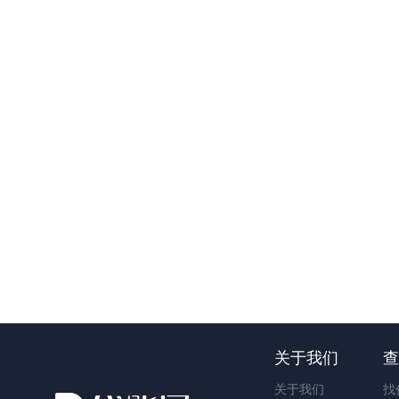
关于我们
查
关于我们
找