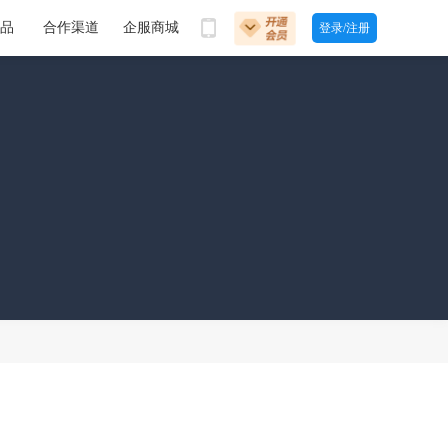
品
合作渠道
企服商城
登录/注册